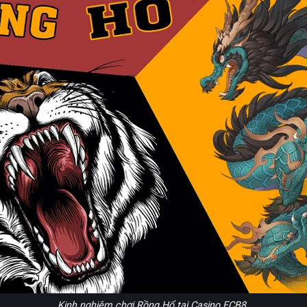
Kinh nghiệm chơi Rồng Hổ tại Casino FCB8.