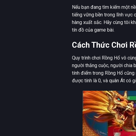
Nếu bạn đang tìm kiếm một nề
tiếng vững bền trong lĩnh vực 
hàng xuất sắc. Hãy cùng tôi k
tín đồ của game bài.
Cách Thức Chơi 
Quy trình chơi Rồng Hổ vô cùn
người thắng cuộc, người chia b
tính điểm trong Rồng Hổ cũng rấ
được tính là 0, và quân Át có giá