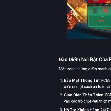
Đặc Điểm Nổi Bật Của
Một trong những điểm mạnh củ
Bảo Mật Thông Tin
: FCB8
diễn ra một cách an toàn và
Giao Diện Thân Thiện
: FC
vào các trò chơi yêu thích 
Hỗ Trợ Khách Hàng 24/7
: