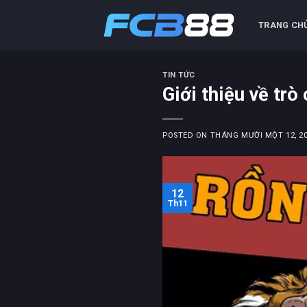
Skip
to
TRANG CH
content
TIN TỨC
Giới thiệu về tr
POSTED ON
THÁNG MƯỜI MỘT 12, 2
12
Th11