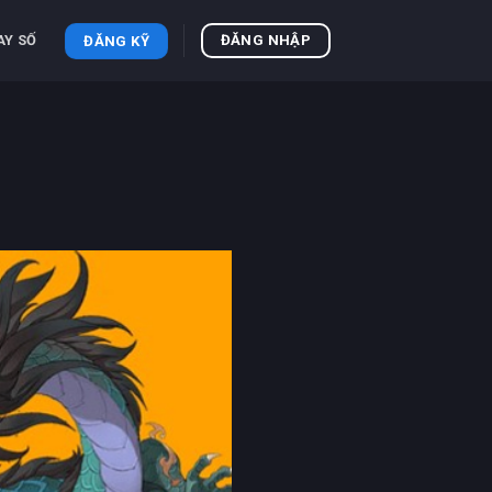
ĐĂNG NHẬP
AY SỐ
ĐĂNG KỸ