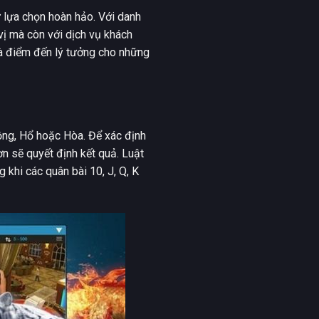
 lựa chọn hoàn hảo. Với danh
 vị mà còn với dịch vụ khách
là điểm đến lý tưởng cho những
ồng, Hổ hoặc Hòa. Để xác định
ơn sẽ quyết định kết quả. Luật
 khi các quân bài 10, J, Q, K