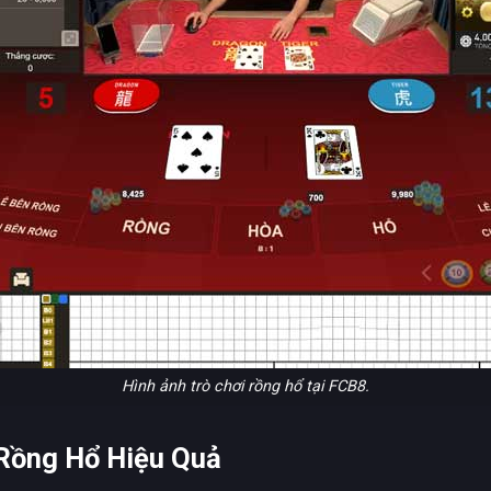
Hình ảnh trò chơi rồng hổ tại FCB8.
 Rồng Hổ Hiệu Quả