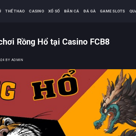
Ủ
THỂ THAO
CASINO
XỔ SỐ
BẮN CÁ
ĐÁ GÀ
GAME SLOTS
QU
ò chơi Rồng Hổ tại Casino FCB8
024
BY
ADMIN