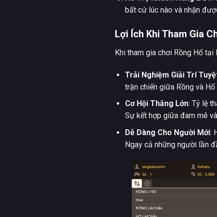
bất cứ lúc nào và nhận được
Lợi Ích Khi Tham Gia C
Khi tham gia chơi Rồng Hổ tại 
Trải Nghiệm Giải Trí Tuyệ
trận chiến giữa Rồng và Hổ t
Cơ Hội Thắng Lớn
: Tỷ lệ 
Sự kết hợp giữa đam mê và
Dễ Dàng Cho Người Mới
: 
Ngay cả những người lần đầ