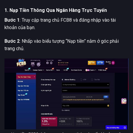
1. Nạp Tiền Thông Qua Ngân Hàng Trực Tuyến
Bước 1
: Truy cập trang chủ FCB8 và đăng nhập vào tài
khoản của bạn.
Bước 2
: Nhấp vào biểu tượng “Nạp tiền” nằm ở góc phải
trang chủ.