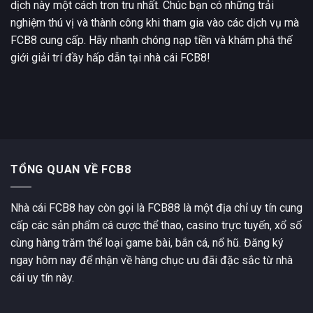
dịch này một cách trơn tru nhất. Chúc bạn có những trải
nghiệm thú vị và thành công khi tham gia vào các dịch vụ mà
FCB8 cung cấp. Hãy nhanh chóng nạp tiền và khám phá thế
giới giải trí đầy hấp dẫn tại nhà cái FCB8!
TỔNG QUAN VỀ FCB8
Nhà cái FCB8 hay còn gọi là FCB88 là một địa chỉ uy tín cung
cấp các sản phẩm cá cược thể thao, casino trực tuyến, xổ số
cùng hàng trăm thể loại game bài, bắn cá, nổ hũ. Đăng ký
ngay hôm nay để nhận về hàng chục ưu đãi đặc sắc từ nhà
cái uy tín này.