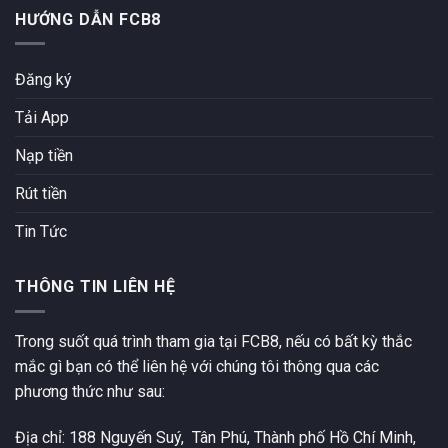
HƯỚNG DẪN FCB8
Đăng ký
Tải App
Nạp tiền
Rút tiền
Tin Tức
THÔNG TIN LIÊN HỆ
Trong suốt quá trình tham gia tại FCB8, nếu có bất kỳ thắc
mắc gì bạn có thể liên hệ với chúng tôi thông qua các
phương thức như sau:
Địa chỉ: 188 Nguyến Suý, Tân Phú, Thành phố Hồ Chí Minh,