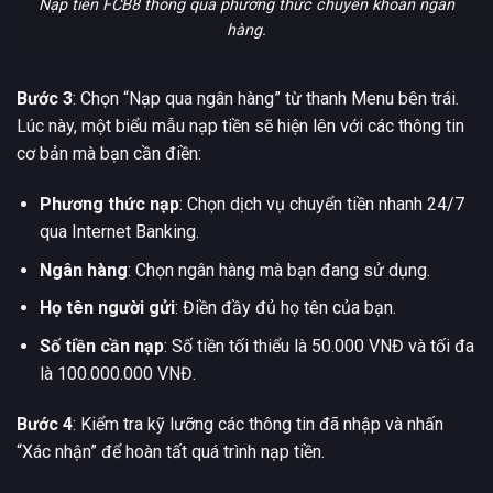
Nạp tiền FCB8 thông qua phương thức chuyển khoản ngân
hàng.
Bước 3
: Chọn “Nạp qua ngân hàng” từ thanh Menu bên trái.
Lúc này, một biểu mẫu nạp tiền sẽ hiện lên với các thông tin
cơ bản mà bạn cần điền:
Phương thức nạp
: Chọn dịch vụ chuyển tiền nhanh 24/7
qua Internet Banking.
Ngân hàng
: Chọn ngân hàng mà bạn đang sử dụng.
Họ tên người gửi
: Điền đầy đủ họ tên của bạn.
Số tiền cần nạp
: Số tiền tối thiểu là 50.000 VNĐ và tối đa
là 100.000.000 VNĐ.
Bước 4
: Kiểm tra kỹ lưỡng các thông tin đã nhập và nhấn
“Xác nhận” để hoàn tất quá trình nạp tiền.