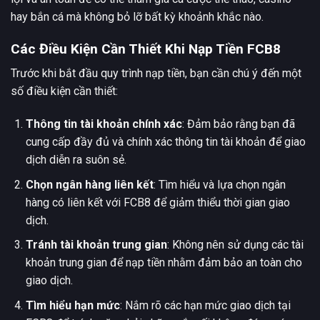
hay
bắn cá
mà không bỏ lỡ bất kỳ khoảnh khắc nào.
Các Điều Kiện Cần Thiết Khi Nạp Tiền FCB8
Trước khi bắt đầu quy trình nạp tiền, bạn cần chú ý đến một
số điều kiện cần thiết:
Thông tin tài khoản chính xác
: Đảm bảo rằng bạn đã
cung cấp đầy đủ và chính xác thông tin tài khoản để giao
dịch diễn ra suôn sẻ.
Chọn ngân hàng liên kết
: Tìm hiểu và lựa chọn ngân
hàng có liên kết với FCB8 để giảm thiểu thời gian giao
dịch.
Tránh tài khoản trung gian
: Không nên sử dụng các tài
khoản trung gian để nạp tiền nhằm đảm bảo an toàn cho
giao dịch.
Tìm hiểu hạn mức
: Nắm rõ các hạn mức giao dịch tại