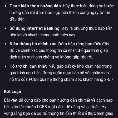
Thực hiện theo hướng dẫn
: Hãy thực hiện đúng ba bước
hướng dẫn để đảm bảo nạp tiền thành công ngay từ lần
đầu tiên.
Sử dụng Internet Banking
: Đây là phương thức nạp tiền
tiện lợi và nhanh chóng nhất hiện nay.
Điền thông tin chính xác
: Đảm bảo rằng bạn điền đầy
đủ và chính xác các thông tin cá nhân để quá trình giao
dịch diễn ra nhanh chóng và không gặp rắc rối.
Hỗ trợ khi cần thiết
: Nếu gặp bất kỳ khó khăn nào trong
quá trình nạp tiền, đừng ngần ngại liên hệ với nhân viên
hỗ trợ của FCB8 qua hệ thống chăm sóc khách hàng 24/7.
Kết Luận
Bài viết đã cung cấp cho bạn hướng dẫn chi tiết về cách
nạp
tiền vào tài khoản FCB8
một cách dễ dàng và an toàn. Hy
vọng rằng bạn đã có đủ thông tin cần thiết để thực hiện giao