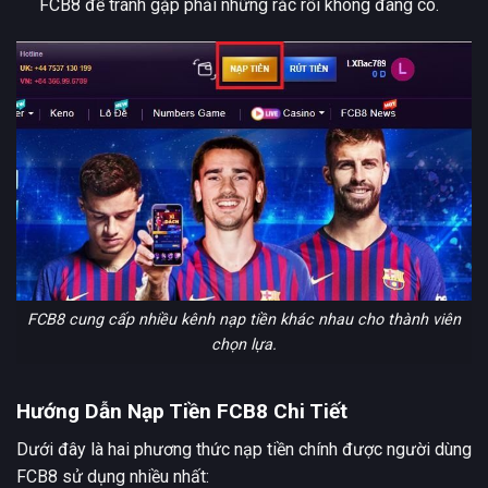
FCB8 để tránh gặp phải những rắc rối không đáng có.
FCB8 cung cấp nhiều kênh nạp tiền khác nhau cho thành viên
chọn lựa.
Hướng Dẫn Nạp Tiền FCB8 Chi Tiết
Dưới đây là hai phương thức nạp tiền chính được người dùng
FCB8
sử dụng nhiều nhất: