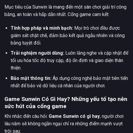
Mục tiêu của Sunwin là mang đến một sân chơi giải trí công
bằng, an toàn và hấp dẫn nhất. Cổng game cam kết:
Tính hợp pháp và minh bạch:
Mọi trò chơi đều được
giám sát chặt chẽ, đảm bảo kết quả ngẫu nhiên và công
bằng tuyệt đối.
Trải nghiệm người dùng:
Luôn lắng nghe và cập nhật để
tối ưu hóa tốc độ truy cập, độ ổn định và giao diện thân
thiện.
Bảo mật thông tin:
Áp dụng công nghệ bảo mật tiên tiến
nhất để bảo vệ dữ liệu cá nhân của người chơi.
Game Sunwin Có Gì Hay? Những yếu tố tạo nên
sức hút của cổng game
Khi nhắc đến câu hỏi:
Game Sunwin có gì hay
, người chơi
lâu năm sẽ không ngần ngại chỉ ra những điểm mạnh vượt
trội sau: