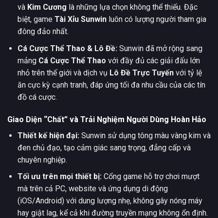
và
Kim Cương
là những lựa chọn không thể thiếu. Đặc
biệt, game
Tài Xỉu Sunwin
luôn có lượng người tham gia
đông đảo nhất.
Cá Cược Thể Thao & Lô Đề:
Sunwin đã mở rộng sang
mảng
Cá Cược Thể Thao
với đầy đủ các giải đấu lớn
nhỏ trên thế giới và dịch vụ
Lô Đề Trực Tuyến
với tỷ lệ
ăn cực kỳ cạnh tranh, đáp ứng tối đa nhu cầu của các tín
đồ cá cược.
Giao Diện “Chất” và Trải Nghiệm Người Dùng Hoàn Hảo
Thiết kế hiện đại:
Sunwin sử dụng tông màu vàng kim và
đen chủ đạo, tạo cảm giác sang trọng, đẳng cấp và
chuyên nghiệp.
Tối ưu trên mọi thiết bị:
Cổng game hỗ trợ chơi mượt
mà trên cả PC, website và ứng dụng di động
(iOS/Android) với dung lượng nhẹ, không gây nóng máy
hay giật lag, kể cả khi đường truyền mạng không ổn định.