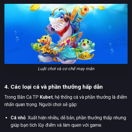
Luật chơi và cơ chế may mắn
4. Các loại cá và phần thưởng hấp dẫn
Trong Bắn Cá TP
Kubet
, hệ thống cá và phần thưởng là điểm
nhấn quan trọng. Người chơi sẽ gặp:
Cá nhỏ
: Xuất hiện nhiều, dễ bắn, phần thưởng thấp nhưng
giúp bạn tích lũy điểm và làm quen với game.