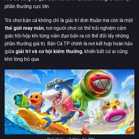
phần thưởng cực lớn.
Trò chơi bắn cá không chỉ là giải trí đơn thuần mà còn là một
thế giới may mắn
, nơi người chơi có thể trải nghiệm cảm
giác hồi hộp khi từng viên đạn bắn ra có thể đổi lấy những
phần thưởng giá trị. Bắn Cá TP chính là nơi kết hợp hoàn hảo
giữa
giải trí và cơ hội kiếm thưởng
, khiến bất cứ ai cũng
khó lòng bỏ qua.