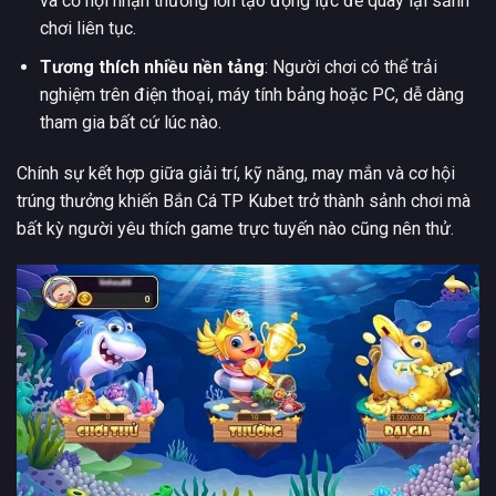
và cơ hội nhận thưởng lớn tạo động lực để quay lại sảnh
chơi liên tục.
Tương thích nhiều nền tảng
: Người chơi có thể trải
nghiệm trên điện thoại, máy tính bảng hoặc PC, dễ dàng
tham gia bất cứ lúc nào.
Chính sự kết hợp giữa giải trí, kỹ năng, may mắn và cơ hội
trúng thưởng khiến Bắn Cá TP Kubet trở thành sảnh chơi mà
bất kỳ người yêu thích game trực tuyến nào cũng nên thử.