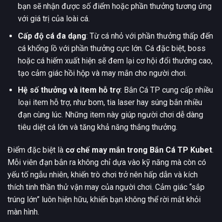
bạn sẽ nhận được số điểm hoặc phần thưởng tương ứng
với giá trị của loài cá.
Cấp độ cá đa dạng
: Từ cá nhỏ với phần thưởng thấp đến
cá khổng lồ với phần thưởng cực lớn. Cá đặc biệt, boss
hoặc cá hiếm xuất hiện sẽ đem lại cơ hội đổi thưởng cao,
tạo cảm giác hồi hộp và may mắn cho người chơi.
Hệ số thưởng và item hỗ trợ
: Bắn Cá TP cung cấp nhiều
loại item hỗ trợ, như bom, tia laser hay súng bắn nhiều
đạn cùng lúc. Những item này giúp người chơi dễ dàng
tiêu diệt cá lớn và tăng khả năng thắng thưởng.
Điểm đặc biệt là
cơ chế may mắn trong Bắn Cá TP Kubet
.
Mỗi viên đạn bắn ra không chỉ dựa vào kỹ năng mà còn có
yếu tố ngẫu nhiên, khiến trò chơi trở nên hấp dẫn và kích
thích tinh thần thử vận may của người chơi. Cảm giác “sắp
trúng lớn” luôn hiện hữu, khiến bạn không thể rời mắt khỏi
màn hình.