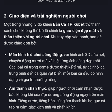
Giới thiệu về Bắn Cá TP
2. Giao diện và trải nghiệm người chơi
Một trong những lý do khiến
Bắn Cá TP
Kubet
trở thành
sảnh chơi không thể bỏ lỡ chính là
giao diện đẹp mắt và
thân thiện với người chơi
. Khi truy cập vào sảnh, bạn sẽ
được chào đón bởi:
Màn hình trò chơi sống động
, với hình ảnh 3D sắc nét,
chuyển động mượt mà và hiệu ứng ánh sáng đẹp mắt.
Các loại cá trong game được thiết kế tỉ mỉ, từ cá nhỏ, cá
trung bình đến cá quái vật biển, mỗi loài cá đều có hình
dạng và giá trị thưởng riêng.
Âm thanh chân thực
, giúp người chơi cảm nhận được
bầu không khí của đại dương sống động ngay trên màn
hình. Tiếng nước, tiếng bắn, cùng âm thanh khi hạ gục cá
tạo ra cảm giác kịch tính và phấn khích.