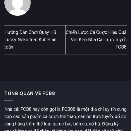
Hướng Dẫn Chơi Quay Hũ
Chiến Lược Cá Cược Hiệu Quả
Lucky Neko trên Kubet an
Với Kèo Nhà Cái Trực Tuyến
toàn
FCB8
TỔNG QUAN VỀ FCB8
Nhà cái FCB8 hay còn gọi là FCB88 là một địa chỉ uy tín cung
cấp các sản phẩm cá cược thể thao, casino trực tuyến, xổ số
cùng hàng trăm thể loại game bài, bắn cá, nổ hũ. Đăng ký