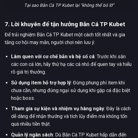
Tại sao Bắn Cá TP Kubet lại “không thể bỏ lỡ”
7. Lời khuyên để tận hưởng Bắn Cá TP Kubet
Để trải nghiệm Bắn Cá TP Kubet một cách tốt nhất và gia
tăng cơ hội may mắn, người chơi nên lưu ý:
Làm quen với cơ chế bắn và hệ số cá
: Trước khi săn
các con cá lớn, hãy thử hạ các cá nhỏ để quen tay và hiểu
rõ giá trị thưởng.
Sử dụng item hỗ trợ hợp lý
: Đừng phung phí item khi
chưa cần, nhưng đừng ngại sử dụng khi gặp cá đặc biệt
hoặc boss.
Tham gia sự kiện và nhiệm vụ hàng ngày
: Đây là cách
dễ dàng để nhận thưởng và tích lũy điểm mà không tốn
quá nhiều tiền thật.
Quản lý ngân sách
: Dù Bắn Cá TP Kubet hấp dẫn đến