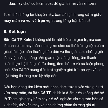
đâu, hãy chơi có kiểm soát để giải trí mà vẫn an toàn.
Tuân thủ những lời khuyên này, bạn sẽ tận hưởng
cảm giác
may mắn và vui vẻ trọn vẹn
trong từng trận bắn cá.
8. Kết luận
Bắn Cá TP Kubet
không chỉ là một trò chơi giải trí, mà còn
là sảnh chơi may mắn, nơi người chơi có thể trải nghiệm cảm
giác hồi hộp, săn thưởng hấp dẫn và thư giãn sau những giờ
làm việc căng thẳng. Với giao diện sống động, âm thanh
chân thực, hệ thống cá đa dạng, item hỗ trợ và sự kiện phong
phú, Bắn Cá TP mang đến trải nghiệm giải trí trọn vẹn và cơ
hội trúng thưởng cực kỳ hấp dẫn.
Nếu bạn đang tìm kiếm một sảnh chơi trực tuyến vừa giải trí,
vừa may mắn, thì
Bắn Cá TP
chính là điểm đến không thể bỏ
lỡ. Tham gia ngay hôm nay để trải nghiệm những trận bắn cá
kịch tính, thử vận may và săn những phần thưởng giá trị –