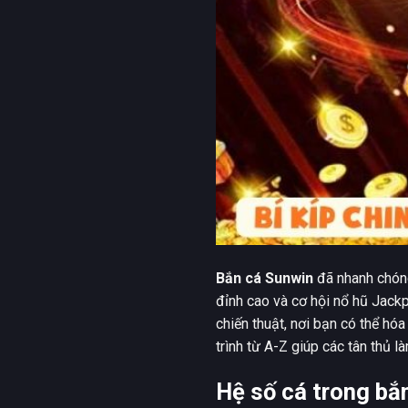
Bắn cá Sunwin
đã nhanh chóng
đỉnh cao và cơ hội nổ hũ Jackpo
chiến thuật, nơi bạn có thể hó
trình từ A-Z giúp các tân thủ 
Hệ số cá trong bắ