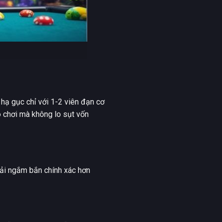
hạ gục chỉ với 1-2 viên đạn cơ
ò chơi mà không lo sụt vốn
hải ngắm bắn chính xác hơn