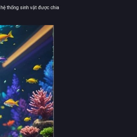
, hệ thống sinh vật được chia