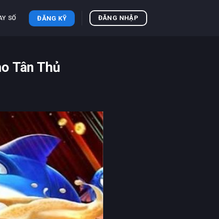
ĐĂNG NHẬP
AY SỐ
ĐĂNG KỸ
ho Tân Thủ