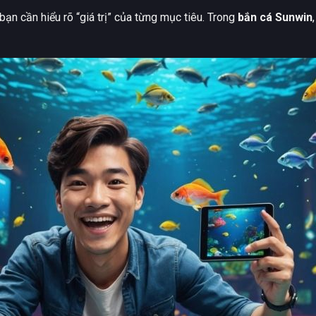
bạn cần hiểu rõ “giá trị” của từng mục tiêu. Trong
bắn cá Sunwin