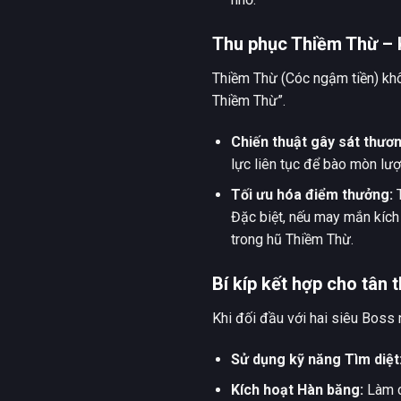
Thu phục Thiềm Thừ – K
Thiềm Thừ (Cóc ngậm tiền) khôn
Thiềm Thừ”.
Chiến thuật gây sát thươn
lực liên tục để bào mòn lư
Tối ưu hóa điểm thưởng:
T
Đặc biệt, nếu may mắn kíc
trong hũ Thiềm Thừ.
Bí kíp kết hợp cho tân 
Khi đối đầu với hai siêu Boss
Sử dụng kỹ năng Tìm diệt
Kích hoạt Hàn băng:
Làm c