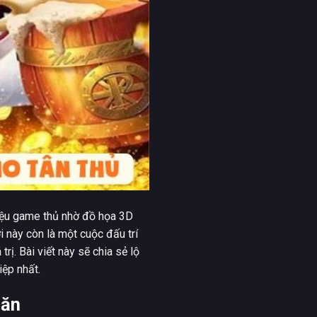
riệu game thủ nhờ đồ họa 3D
i này còn là một cuộc đấu trí
ị. Bài viết này sẽ chia sẻ lộ
ệp nhất.
săn