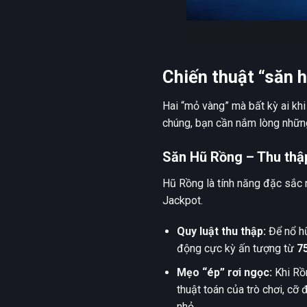
Chiến thuật “săn 
Hai “mỏ vàng” mà bất kỳ ai kh
chúng, bạn cần nắm lòng những
Săn Hũ Rồng – Thu thậ
Hũ Rồng là tính năng đặc sắc n
Jackpot.
Quy luật thu thập:
Để nổ hũ
động cực kỳ ấn tượng từ
7
Mẹo “ép” rơi ngọc:
Khi Rồn
thuật toán của trò chơi, cỡ
nhỏ.