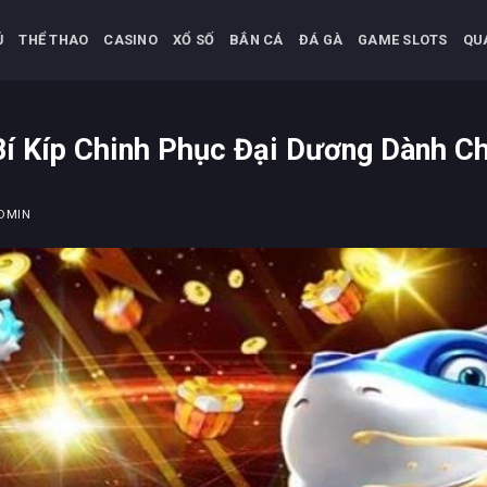
Ủ
THỂ THAO
CASINO
XỔ SỐ
BẮN CÁ
ĐÁ GÀ
GAME SLOTS
QU
Bí Kíp Chinh Phục Đại Dương Dành C
DMIN